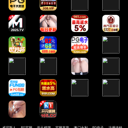
威尼斯人
PG官网
开元棋牌
官网直营
澳门永利
PG电子
注册送钱